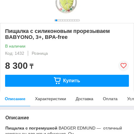
Пищалка с силиконовым прорезываем
BABYONO, 3+, BPA-free
В наличии
Код: 1432
Розница
8 300
₸
Купить
Описание
Характеристики
Доставка
Оплата
Усл
Описание
Пищалка с погремушкой
BADGER EDMUND — отличный
компаньон для игр и обучения. Он