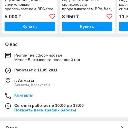
силиконовым
силиконовым
коля
прорезывателем BPA-free,
прорезывателем BPA-free,
сил
Зебра Fancy Baby
Зверята Uviton
прор
5 000
8 950
11 
₸
₸
Купить
Купить
О нас
Рейтинг не сформирован
Менее 5 отзывов за последний год
Работает с 11.09.2011
г. Алматы
Алматы, Казахстан
Контакты
Сегодня работает с 10:00 до 18:00
Показать весь график работы
О нас