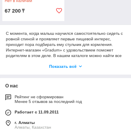
Нет в наличии
67 200
₸
С момента, когда малыш научился самостоятельно сидеть с
ровной спиной и проявляет первые пищевой интерес,
приходит пора подбирать ему стульчик для кормления.
Интернет-магазин «Gradum» с удовольствием поможет
родителям в этом деле. В нашем каталоге можно найти все
необходимое для кормления младенцев, в том числе
Показать всё
современные стульчики известных брендов, конструкция
которых отличается безопасностью и устойчивостью.
О нас
Мебель для кормления младенцев от
Gradum
Рейтинг не сформирован
Менее 5 отзывов за последний год
Уход за малышом отнимает много сил и времени. Поэтому
наша задача состоит в том, чтобы максимально упростить
Работает с 11.09.2011
родителям процесс выбора стульчика для кормления.
Опытные консультанты точно знают, каким критериям должна
г. Алматы
соответствовать мебель, поэтому акцентируют внимание
Алматы, Казахстан