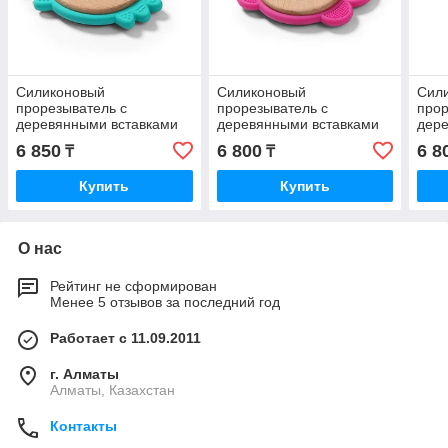
Силиконовый
Силиконовый
Сил
прорезыватель с
прорезыватель с
прор
деревянными вставками
деревянными вставками
дер
CRAB BabyOno, BPA-free
BUTTERFLY BabyOno,
HEN 
6 850
6 800
6 8
₸
₸
BPA-free
Купить
Купить
О нас
Рейтинг не сформирован
Менее 5 отзывов за последний год
Работает с 11.09.2011
г. Алматы
Алматы, Казахстан
Контакты