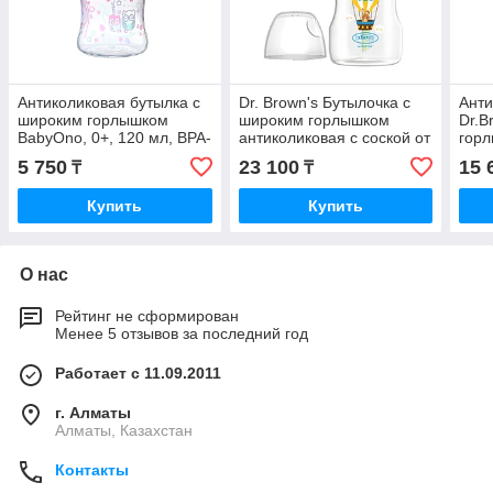
Антиколиковая бутылка с
Dr. Brown's Бутылочка с
Анти
широким горлышком
широким горлышком
Dr.B
BabyOno, 0+, 120 мл, BPA-
антиколиковая с соской от
горл
free
3+, 330 мл, BPA-free
Море
5 750
23 100
15 
₸
₸
Купить
Купить
О нас
Рейтинг не сформирован
Менее 5 отзывов за последний год
Работает с 11.09.2011
г. Алматы
Алматы, Казахстан
Контакты