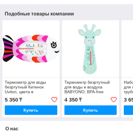
Подобные товары компании
Термометр для воды
Термометр безртутный
Наб
безртутный Китенок
для воды и воздуха
для 
Uviton, цвета в
BABYONO, BPA-free
труб
ассортименте
5 350
4 350
3 6
₸
₸
Купить
Купить
О нас