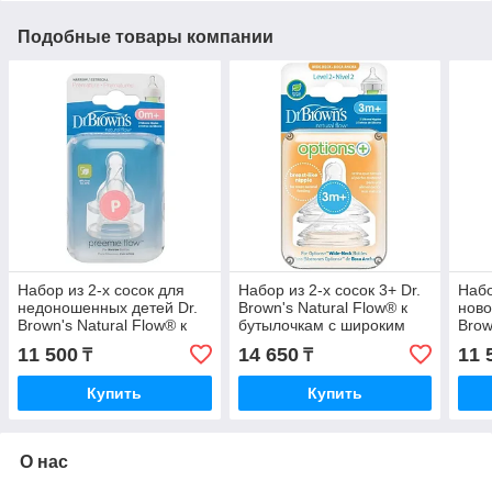
Подобные товары компании
Набор из 2-х сосок для
Набор из 2-х сосок 3+ Dr.
Набо
недоношенных детей Dr.
Brown's Natural Flow® к
ново
Brown's Natural Flow® к
бутылочкам с широким
Brow
стандартным бутылочкам
горлышком
стан
11 500
14 650
11 
₸
₸
Купить
Купить
О нас