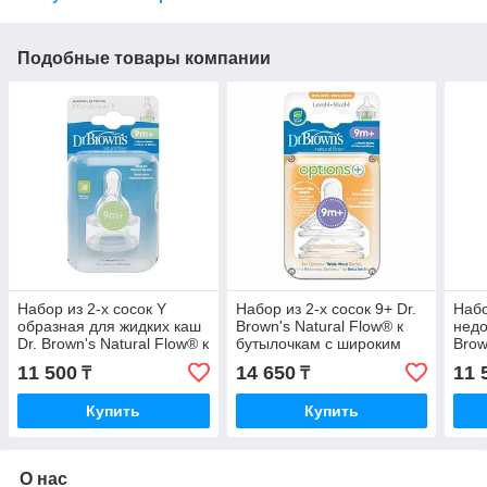
Подобные товары компании
Набор из 2-х сосок Y
Набор из 2-х сосок 9+ Dr.
Набо
образная для жидких каш
Brown's Natural Flow® к
недо
Dr. Brown's Natural Flow® к
бутылочкам с широким
Brow
стандартным бутылочкам
горлышком
стан
11 500
14 650
11 
₸
₸
Купить
Купить
О нас