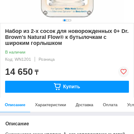
Набор из 2-х сосок для новорожденных 0+ Dr.
Brown's Natural Flow® к бутылочкам с
широким горлышком
В наличии
Код: WN1201
Розница
14 650
₸
Купить
Описание
Характеристики
Доставка
Оплата
Усл
Описание
Силиконовая соска
уровень 1
, для
новорожденных детей