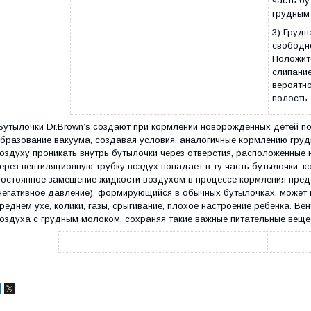
часть бу
грудным
3) Грудн
свободно
Положит
слипание
вероятно
полость 
Бутылочки Dr.Brown’s создают при кормлении новорождённых детей 
бразование вакуума, создавая условия, аналогичные кормлению груд
оздуху проникать внутрь бутылочки через отверстия, расположенные 
ерез вентиляционную трубку воздух попадает в ту часть бутылочки, 
остоянное замещение жидкости воздухом в процессе кормления пред
негативное давление), формирующийся в обычных бутылочках, может в
реднем ухе, колики, газы, срыгивание, плохое настроение ребёнка. В
оздуха с грудным молоком, сохраняя такие важные питательные вещес