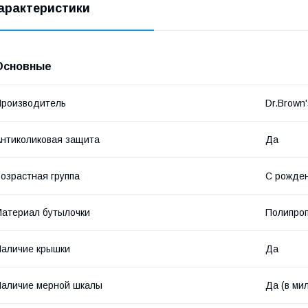
арактеристики
Основные
роизводитель
Dr.Brown
нтиколиковая защита
Да
озрастная группа
С рожде
атериал бутылочки
Полипроп
аличие крышки
Да
аличие мерной шкалы
Да (в ми