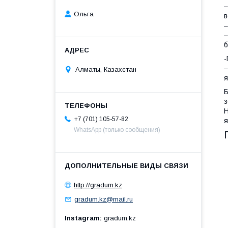
–
Ольга
в
–
–
-
–
Алматы, Казахстан
я
Б
з
Н
+7 (701) 105-57-82
я
WhatsApp (только сообщения)
http://gradum.kz
gradum.kz@mail.ru
Instagram
gradum.kz