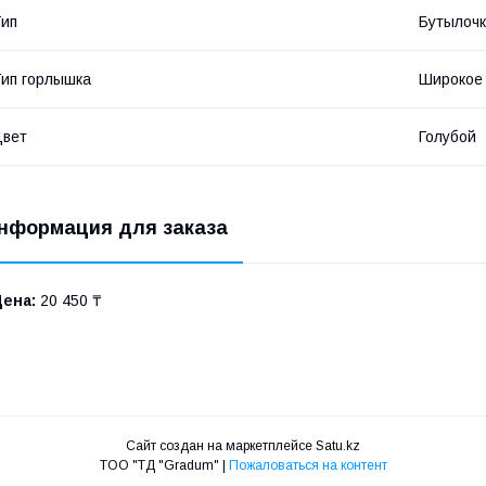
ип
Бутылоч
ип горлышка
Широкое
Цвет
Голубой
нформация для заказа
Цена:
20 450 ₸
Сайт создан на маркетплейсе
Satu.kz
TOO "ТД "Gradum" |
Пожаловаться на контент