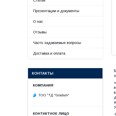
Статьи
Презентации и документы
О нас
Отзывы
Часто задаваемые вопросы
Доставка и оплата
Б
КОНТАКТЫ
о
«
в
в
TOO "ТД "Gradum"
д
я
У
-