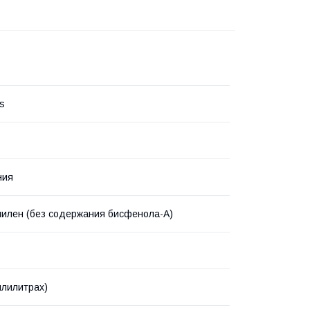
's
ния
илен (без содержания бисфенола-А)
ллилитрах)