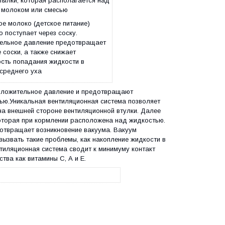
тылки, которая располагается над
 молоком или смесью
ое молоко (детское питание)
 поступает через соску.
ельное давление предотвращает
 соски, а также снижает
сть попадания жидкости в
среднего уха
положительное давление и предотвращают
ью.Уникальная вентиляционная система позволяет
на внешней стороне вентиляционной втулки. Далее
которая при кормлении расположена над жидкостью.
отвращает возникновение вакуума. Вакуум
ызвать такие проблемы, как накопление жидкости в
ентиляционная система сводит к минимуму контакт
тва как витамины С, А и Е.