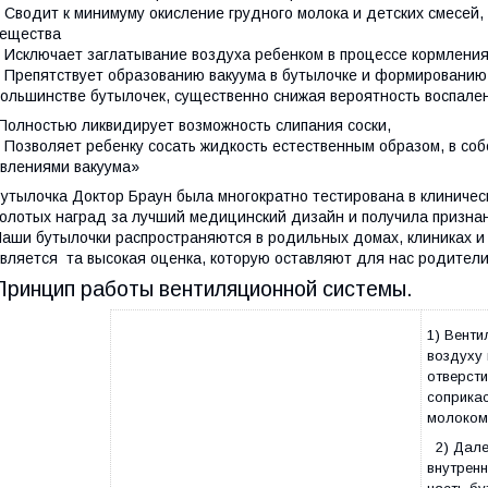
 Сводит к минимуму окисление грудного молока и детских смесей,
ещества
 Исключает заглатывание воздуха ребенком в процессе кормлени
 Препятствует образованию вакуума в бутылочке и формированию 
большинстве
бутылочек, существенно снижая вероятность воспален
Полностью ликвидирует возможность слипания соски,
 Позволяет ребенку сосать жидкость естественным образом, в со
влениями вакуума»
утылочка Доктор Браун была многократно тестирована в клиничес
олотых наград за лучший медицинский дизайн и получила признан
аши бутылочки распространяются в родильных домах, клиниках 
вляется та высокая оценка, которую оставляют для нас родител
Принцип работы вентиляционной системы.
1) Венти
воздуху 
отверсти
соприкас
молоком 
2) Дале
внутренн