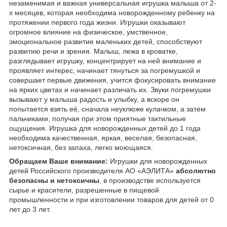
незаменимая и важная универсальная игрушка малыша от 2-
х месяцев, которая необходима новорожденному ребенку на
протяжении первого года жизни. Игрушки оказывают
огромное влияние на физическое, умственное,
эмоциональное развитие маленьких детей, способствуют
развитию речи и зрения. Малыш, лежа в кроватке,
разглядывает игрушку, концентрирует на ней внимание и
проявляет интерес, начинает тянуться за погремушкой и
совершает первые движения, учится фокусировать внимание
на ярких цветах и начинает различать их. Звуки погремушки
вызывают у малыша радость и улыбку, а вскоре он
попытается взять её, сначала неуклюже кулачком, а затем
пальчиками, получая при этом приятные тактильные
ощущения. Игрушка для новорожденных детей до 1 года
необходима качественная, яркая, веселая, безопасная,
нетоксичная, без запаха, легко моющаяся.
Обращаем Ваше внимание:
Игрушки для новорожденных
детей Российского производителя АО «АЭЛИТА»
абсолютно
безопасны и нетоксичны
, в производстве используется
сырье и красители, разрешенные в пищевой
промышленности и при изготовлении товаров для детей от 0
лет до 3 лет.