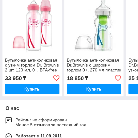
Бутылочка антиколиковая
Бутылочка антиколиковая
Буты
с узким горлом Dr. Brown's
Dr.Brown’s с широким
Dr.B
2 шт, 120 мл, 0+, BPA-free
горлом 0+, 270 мл пластик
узко
33 950
18 850
25 
₸
₸
Купить
Купить
О нас
Рейтинг не сформирован
Менее 5 отзывов за последний год
Работает с 11.09.2011