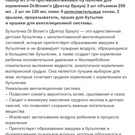
кормления Dr.Brown's (Доктор Браун) 3 шт объемом 250
мл , 2 шт по 120 мл, плюс 4
дополнительные
соски, 2
крышки, прорезыватель, ершик для бутылки
и ершики для вентиляционной системы.
Бутылочка Dr.Brown’s (Доктор Браун) — это единственная
детская бутылочка с запатентованной вентиляционной
системой, которая препятствует образованию вакуума в
бутылочке и не формирует пузырьки воздуха, образующиеся
в большинстве бутылочек, а также создает при кормлении
ребенка положительное давление и бесперебойное
покапельное вытекание жидкости, аналогичное кормлению
материнской грудью. Она является лучшим выбором для
мам, которые сочетают грудное кормление с кормлением из
бутылочки.
Уникальная вентиляционная система:
– Позволяет снизить вероятность колик, срыгивания и газов
– Сводит к минимуму окисление грудного молока и детских
смесей, что позволяет сохранить важные питательные
вещества
– Исключает заглатывание воздуха ребенком в процессе
кормления
– Препятствует образованию вакуума в бутылочке и
формированию пузырьков воздуха, которые образуются в