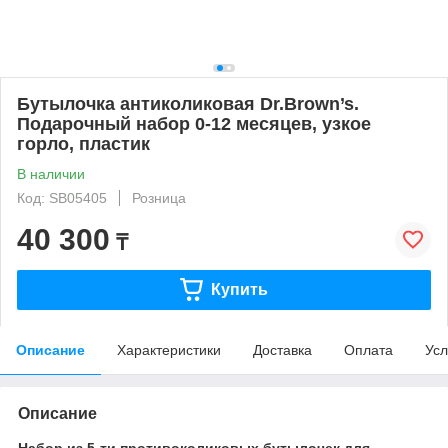
Бутылочка антиколиковая Dr.Brown’s.
Подарочный набор 0-12 месяцев, узкое
горло, пластик
В наличии
Код: SB05405
Розница
40 300
₸
Купить
Описание
Характеристики
Доставка
Оплата
Усл
Описание
Набор из 5-ти противоколиковых бутылочек для