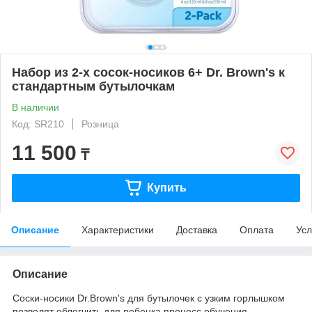
Набор из 2-х сосок-носиков 6+ Dr. Brown's к
стандартным бутылочкам
В наличии
Код: SR210
Розница
11 500
₸
Купить
Описание
Характеристики
Доставка
Оплата
Усл
Описание
Соски-носики Dr.Brown's для бутылочек с узким горлышком
позволят облегчить для ребенка процесс обучения