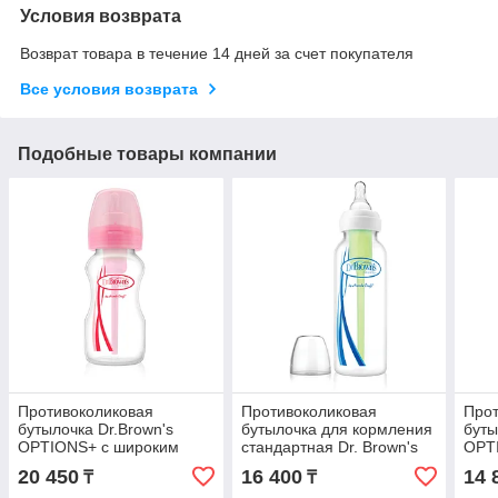
Условия возврата
Возврат товара в течение 14 дней за счет покупателя
Все условия возврата
Подобные товары компании
Противоколиковая
Противоколиковая
Прот
бутылочка Dr.Brown's
бутылочка для кормления
буты
OPTIONS+ с широким
стандартная Dr. Brown's
OPTI
горлышком, 270 мл
OPTION, 240 мл
соск
20 450
16 400
14 
₸
₸
дете