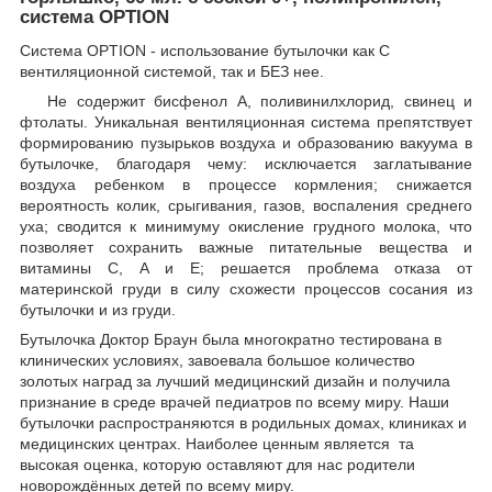
система OPTION
Система OPTION - использование бутылочки как С
вентиляционной системой, так и БЕЗ нее.
Не содержит бисфенол А, поливинилхлорид, свинец и
фтолаты. Уникальная вентиляционная система препятствует
формированию пузырьков воздуха и образованию вакуума в
бутылочке, благодаря чему: исключается заглатывание
воздуха ребенком в процессе кормления; снижается
вероятность колик, срыгивания, газов, воспаления среднего
уха; сводится к минимуму окисление грудного молока, что
позволяет сохранить важные питательные вещества и
витамины С, А и Е; решается проблема отказа от
материнской груди в силу схожести процессов сосания из
бутылочки и из груди.
Бутылочка Доктор Браун была многократно тестирована в
клинических условиях, завоевала большое количество
золотых наград за лучший медицинский дизайн и получила
признание в среде врачей педиатров по всему миру. Наши
бутылочки распространяются в родильных домах, клиниках и
медицинских центрах. Наиболее ценным является та
высокая оценка, которую оставляют для нас родители
новорождённых детей по всему миру.