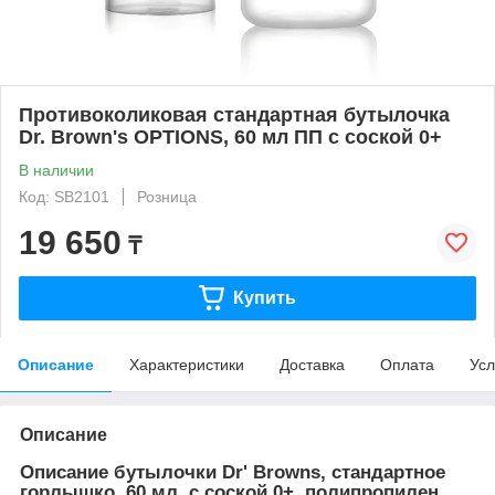
Противоколиковая стандартная бутылочка
Dr. Brown's OPTIONS, 60 мл ПП с соской 0+
В наличии
Код: SB2101
Розница
19 650
₸
Купить
Описание
Характеристики
Доставка
Оплата
Усл
Описание
Описание бутылочки
Dr' Browns,
стандартное
горлышко, 60 мл. с соской 0+, полипропилен,