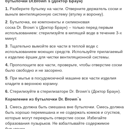
бутылочки
Dr
.
Brown
`
s
(Доктор Браун)
1.
Разберите бутылку на части. Отверните держатель соски и
выньте вентиляционную систему (втулку и воронку).
2
. Бутылочка, ее компоненты и силиконовая
соска Dr. Brown`s (Доктор Браун) – только перед первым
использованием: стерилизуйте в кипящей воде в течение 3-х
минут.
3
. Тщательно вымойте все части в теплой воде с
использованием моющих средств. Используйте прилагаемый
к изделию ёршик для чистки вентиляционной системы.
4.
Прополощите все части, проверьте, чтобы отверстие соски
было свободно и не засорено.
5
. При мытье в посудомоечной машине все части изделия
кладите в верхнюю корзину.
6.
Стерилизуйте в стерилизаторе Dr. Brown’s (Доктор Браун).
Кормление из бутылочки
Dr
.
Brown
`
s
1
. Смесь должна быть смешана вне бутылочки. Смесь должна
быть хорошо перемешана и не содержать комков и сгустков,
которые могут перекрыть отверстие соски. Избегайте
образования пузырьков. Не взбалтывайте содержимое
бутылочки.