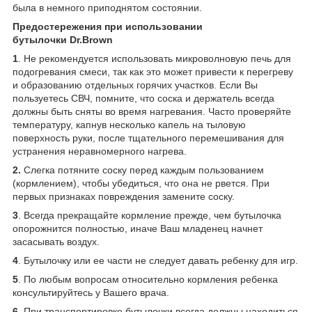
была в немного приподнятом состоянии.
Предостережения при использовании
бутылочки
Dr
.
Brown
1
. Не рекомендуется использовать микроволновую печь для
подогревания смеси, так как это может привести к перегреву
и образованию отдельных горячих участков. Если Вы
пользуетесь СВЧ, помните, что соска и держатель всегда
должны быть сняты во время нагревания. Часто проверяйте
температуру, капнув несколько капель на тыловую
поверхность руки, после тщательного перемешивания для
устранения неравномерного нагрева.
2.
Слегка потяните соску перед каждым пользованием
(кормлением), чтобы убедиться, что она не рвется. При
первых признаках повреждения замените соску.
3
. Всегда прекращайте кормление прежде, чем бутылочка
опорожнится полностью, иначе Ваш младенец начнет
засасывать воздух.
4
. Бутылочку или ее части не следует давать ребенку для игр.
5
. По любым вопросам относительно кормления ребенка
консультируйтесь у Вашего врача.
6
. При транспортировке бутылочки всегда должны находиться