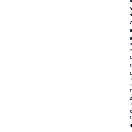
6
б
н
7
8
9
о
ж
1
1
п
в
т
2
п
3
з
4