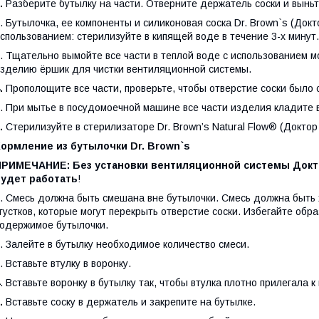
.
Разберите бутылку на части. Отверните держатель соски и выньт
. Бутылочка, ее компоненты и силиконовая соска Dr. Brown`s (Док
спользованием: стерилизуйте в кипящей воде в течение 3-х минут.
. Тщательно вымойте все части в теплой воде с использованием 
зделию ёршик для чистки вентиляционной системы.
.
Прополощите все части, проверьте, чтобы отверстие соски было 
. При мытье в посудомоечной машине все части изделия кладите 
.
Стерилизуйте в стерилизаторе Dr. Brown’s Natural Flow® (Доктор
Кормление из бутылочки
Dr
.
Brown
`
s
ПРИМЕЧАНИЕ: Без установки вентиляционной системы Доктор
будет работать
!
. Смесь должна быть смешана вне бутылочки. Смесь должна быть
густков, которые могут перекрыть отверстие соски. Избегайте обр
одержимое бутылочки.
. Залейте в бутылку необходимое количество смеси.
. Вставьте втулку в воронку.
. Вставьте воронку в бутылку так, чтобы втулка плотно прилегала к
.
Вставьте соску в держатель и закрепите на бутылке.