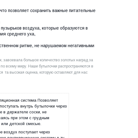
 что позволяет сохранить важные питательные
я
пузырьков воздуха, которые образуются в
ия среднего уха,
бственном ритме, не нарушаемом негативными
х, завоевала большое количество золотых наград за
по всему миру. Наши бутылочки распространяются в
я та высокая оценка, которую оставляют для нас
ляционная система Позволяет
поступать внутрь бутылочки через
е в держателе соски, не
аясь при этом с грудным
или детской смесью.
е воздух поступает через
юю вентиляционную систему в ту