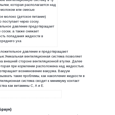
тылки, которая располагается над
 молоком или смесью
ое молоко (детское питание)
 поступает через соску.
ельное давление предотвращает
 соски, а также снижает
сть попадания жидкости в
среднего уха
положительное давление и предотвращают
ью.Уникальная вентиляционная система позволяет
на внешней стороне вентиляционной втулки. Далее
которая при кормлении расположена над жидкостью.
отвращает возникновение вакуума. Вакуум
ызвать такие проблемы, как накопление жидкости в
ентиляционная система сводит к минимуму контакт
тва как витамины С, А и Е.
Браун)