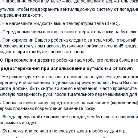
. Нагревание смеси в бутылке – всегда ослабляйте держатель соск
утылке, чтобы предохранить вентиляционную систему от попада
агревании жидкости.
. Не нагревайте жидкость выше температуры тела (37oС).
.
Перед кормлением плотно затяните держатель соски на бутылке
. При кормлении Вашего ребенка следите за тем, чтобы открытый 
беспечивается углом наклона бутылочки приблизительно 45 граду
идкость при этом будет легко вытеснена.
0
. При кормлении держите ребенка так, чтобы его голова была в 
Предостережения при использовании бутылочки
Dr
.
Brown
. Не рекомендуется использовать микроволновую печь для подогре
ерегреву и образованию отдельных горячих участков. Если Вы пол
сегда должны быть сняты во время нагревания. Часто проверяйте 
ыловую поверхность руки, после тщательного перемешивания для
.
Слегка потяните соску перед каждым пользованием (кормлением),
ервых признаках повреждения замените соску.
. Всегда прекращайте кормление прежде, чем бутылочка опорожн
асасывать воздух.
. Бутылочку или ее части не следует давать ребенку для игр.