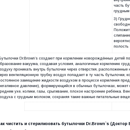
часть бу
грудным
3) Грудн
свободно
Положит
слипание
вероятно
полость 
Бутылочки Dr.Brown’s создают при кормлении новорождённых детей 
бразование вакуума, создавая условия, аналогичные кормлению груд
оздуху проникать внутрь бутылочки через отверстия, расположенные 
ерез вентиляционную трубку воздух попадает в ту часть бутылочки, 
остоянное замещение жидкости воздухом в процессе кормления пред
негативное давление), формирующийся в обычных бутылочках, может в
реднем ухе, колики, газы, срыгивание, плохое настроение ребёнка. В
оздуха с грудным молоком, сохраняя такие важные питательные вещес
Как чистить и стерилизовать бутылочки
Dr
.
Brown
`
s
(Доктор 