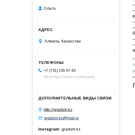
–
Ольга
–
в
–
–
б
–
Алматы, Казахстан
–
я
Б
л
+7 (701) 105-57-82
р
р
WhatsApp (только сообщения)
http://gradum.kz
gradum.kz@mail.ru
Instagram
gradum.kz