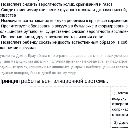
 Позволяет снизить вероятность колик, срыгивания и газов
 Сводит к минимуму окисление грудного молока и детских смесей,
ещества
 Исключает заглатывание воздуха ребенком в процессе кормлени
 Препятствует образованию вакуума в бутылочке и формированию 
ольшинстве бутылочек, существенно снижая вероятность воспален
 Полностью ликвидирует возможность слипания соски,
 Позволяет ребенку сосать жидкость естественным образом, в со
влениями вакуума»
утылочка Доктор Браун была многократно тестирована в клинических условия
учший медицинский дизайн и получила признание в среде врачей педиатров 
одильных домах, клиниках и медицинских центрах. Наиболее ценным являетс
одители новорождённых детей по всему миру.
Принцип работы вентиляционной системы.
1) Венти
воздуху 
отверсти
соприкас
молоком 
2) Дале
внутренн