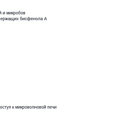
й и микробов
одержащих бисфенола А
оступ к микроволновой печи