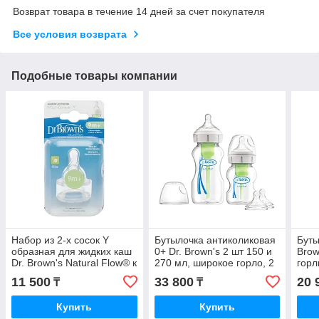
Возврат товара в течение 14 дней за счет покупателя
Все условия возврата
Подобные товары компании
Набор из 2-х сосок Y
Бутылочка антиколиковая
Буты
образная для жидких каш
0+ Dr. Brown's 2 шт 150 и
Brow
Dr. Brown's Natural Flow® к
270 мл, широкое горло, 2
горл
стандартным бутылочкам
соски 3+, BPA-free
груз
11 500
33 800
20 
₸
₸
Купить
Купить