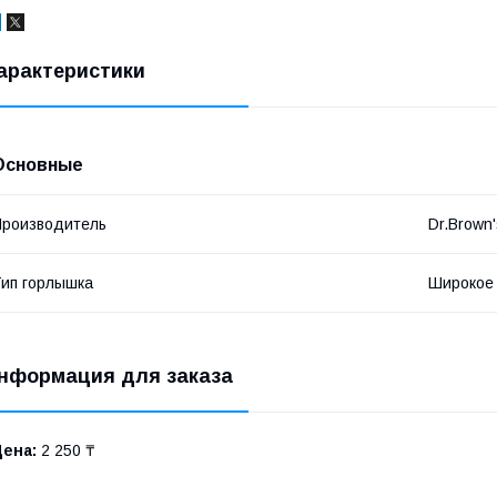
арактеристики
Основные
роизводитель
Dr.Brown
ип горлышка
Широкое
нформация для заказа
Цена:
2 250 ₸