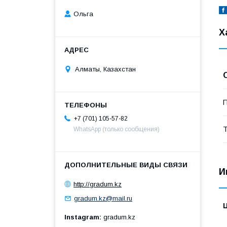
Ольга
Х
Алматы, Казахстан
П
+7 (701) 105-57-82
Т
WhatsApp (только сообщения)
И
http://gradum.kz
gradum.kz@mail.ru
Instagram
gradum.kz