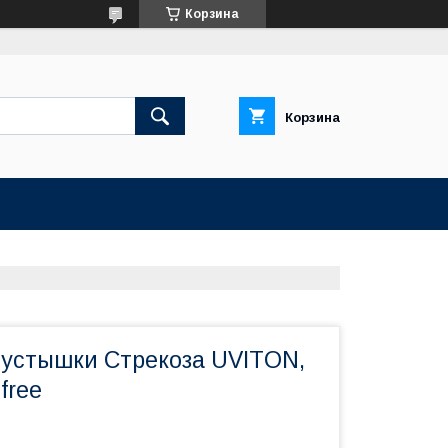
Корзина
Корзина
пустышки Стрекоза UVITON,
free