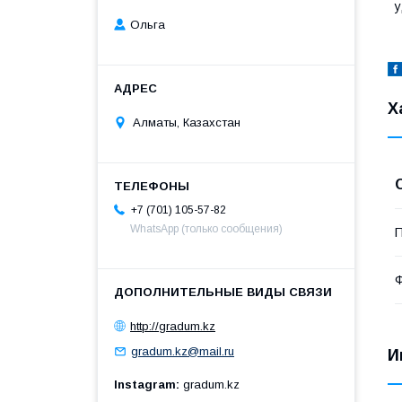
у
Ольга
Х
Алматы, Казахстан
+7 (701) 105-57-82
WhatsApp (только сообщения)
П
Ф
http://gradum.kz
gradum.kz@mail.ru
И
Instagram
gradum.kz