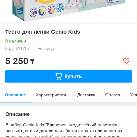
Тесто для лепки Genio Kids
В наличии
Код: TA1707
Розница
5 250
₸
Купить
Описание
Характеристики
Доставка
Оплата
Усл
Описание
В набор Genio Kids "Единорог" входит лёгкий пластилин
разных цветов и детали для сборки скелета единорога из
деревянных деталей. Следуя инструкции набора, можно