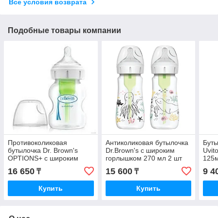
Все условия возврата
Подобные товары компании
Противоколиковая
Антиколиковая бутылочка
Буты
бутылочка Dr. Brown's
Dr.Brown's с широким
Uvit
OPTIONS+ с широким
горлышком 270 мл 2 шт
125
горлышком, 150 мл
Море, BPA-free
16 650
15 600
9 4
₸
₸
Купить
Купить