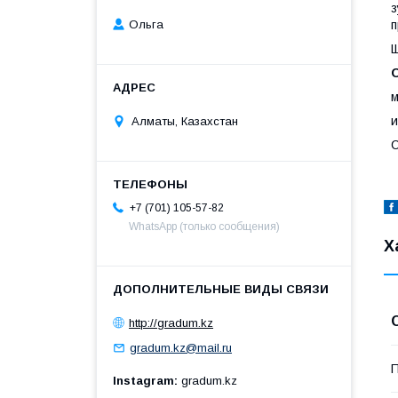
з
п
Ольга
Щ
м
и
Алматы, Казахстан
С
+7 (701) 105-57-82
WhatsApp (только сообщения)
Х
http://gradum.kz
gradum.kz@mail.ru
П
Instagram
gradum.kz