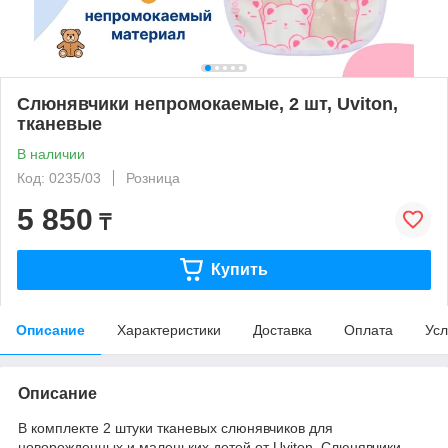
Слюнявчики непромокаемые, 2 шт, Uviton,
тканевые
В наличии
Код: 0235/03
Розница
5 850
₸
Купить
Описание
Характеристики
Доставка
Оплата
Усл
Описание
В комплекте 2 штуки тканевых слюнявчиков для
новорожденных и маленьких детей от Uviton. Слюнявчики