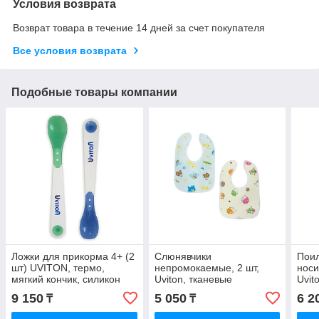
Условия возврата
Возврат товара в течение 14 дней за счет покупателя
Все условия возврата
Подобные товары компании
Ложки для прикорма 4+ (2
Слюнявчики
Поил
шт) UVITON, термо,
непромокаемые, 2 шт,
носи
мягкий кончик, силикон
Uviton, тканевые
Uvit
BPA-free
в ас
9 150
5 050
6 2
₸
₸