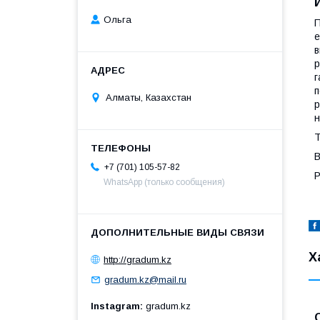
Ольга
П
е
в
р
г
п
Алматы, Казахстан
р
н
T
В
+7 (701) 105-57-82
Р
WhatsApp (только сообщения)
Х
http://gradum.kz
gradum.kz@mail.ru
Instagram
gradum.kz