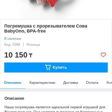
Погремушка с прорезывателем Сова
BabyOno, BPA-free
В наличии
Код: 1588
Розница
10 150
₸
Купить
Описание
Характеристики
Доставка
Оплата
Усл
Описание
Наша погремушка является идеальной первой игрушкой для
Вашего малыша. Она целиком выполнена из безопасных и