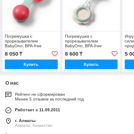
Погремушка с
Погремушка с
Игру
прорезывателем
прорезывателем
сил
BabyOno, BPA-free
BabyOno, BPA-free
прор
Зебр
8 050
8 600
5 0
₸
₸
Купить
Купить
О нас
Рейтинг не сформирован
Менее 5 отзывов за последний год
Работает с 11.09.2011
г. Алматы
Алматы, Казахстан