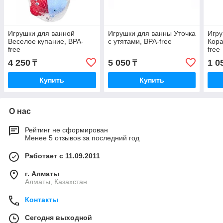
Игрушки для ванной
Игрушки для ванны Уточка
Игру
Веселое купание, BPA-
с утятами, BPA-free
Кора
free
free
4 250
5 050
1 0
₸
₸
Купить
Купить
О нас
Рейтинг не сформирован
Менее 5 отзывов за последний год
Работает с 11.09.2011
г. Алматы
Алматы, Казахстан
Контакты
Сегодня выходной