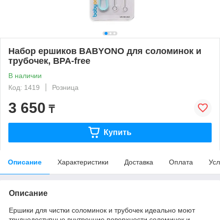
Набор ершиков BABYONO для соломинок и
трубочек, BPA-free
В наличии
Код: 1419
Розница
3 650
₸
Купить
Описание
Характеристики
Доставка
Оплата
Усл
Описание
Ершики для чистки соломинок и трубочек идеально моют
труднодоступные внутренние поверхности соломинок и