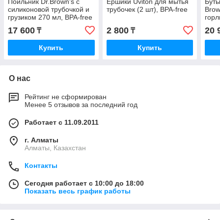
Поильник Dr.Brown's с
Ершики Uviton для мытья
Буты
силиконовой трубочкой и
трубочек (2 шт), BPA-free
Brow
грузиком 270 мл, BPA-free
горл
груз
17 600
2 800
20 
₸
₸
Купить
Купить
О нас
Рейтинг не сформирован
Менее 5 отзывов за последний год
Работает с 11.09.2011
г. Алматы
Алматы, Казахстан
Контакты
Сегодня работает с 10:00 до 18:00
Показать весь график работы