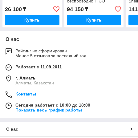
беспроводно PICO
Shel
BABYONO, соска и
26 100
94 150
141
₸
₸
бутылочка в комплекте
Купить
Купить
О нас
Рейтинг не сформирован
Менее 5 отзывов за последний год
Работает с 11.09.2011
г. Алматы
Алматы, Казахстан
Контакты
Сегодня работает с 10:00 до 18:00
Показать весь график работы
О нас