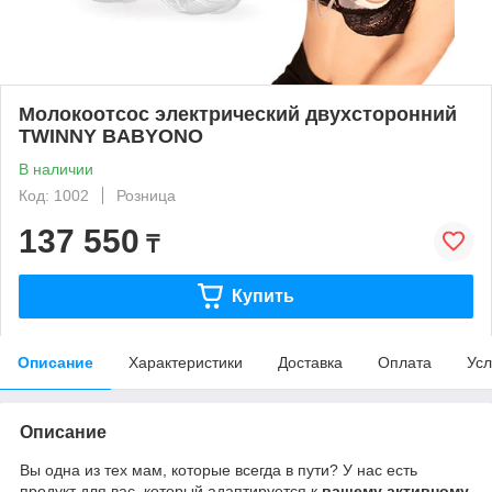
Молокоотсос электрический двухсторонний
TWINNY BABYONO
В наличии
Код: 1002
Розница
137 550
₸
Купить
Описание
Характеристики
Доставка
Оплата
Усл
Описание
Вы одна из тех мам, которые всегда в пути? У нас есть
продукт для вас, который адаптируется к
вашему активному