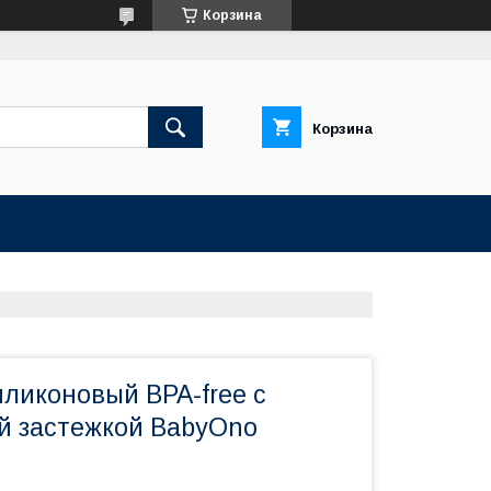
Корзина
Корзина
иликоновый BPA-free с
й застежкой BabyOno