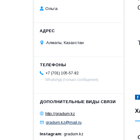
Ольга
Алматы, Казахстан
+7 (701) 105-57-82
WhatsApp (только сообщения)
Х
http://gradum.kz
gradum.kz@mail.ru
Instagram
gradum.kz