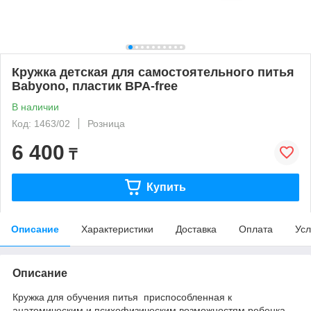
Кружка детская для самостоятельного питья
Babyono, пластик BPA-free
В наличии
Код: 1463/02
Розница
6 400
₸
Купить
Описание
Характеристики
Доставка
Оплата
Усл
Описание
Кружка для обучения питья приспособленная к
анатомическим и психофизическим возможностям ребенка,