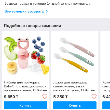
Возврат товара в течение 14 дней за счет покупателя
Все условия возврата
Подобные товары компании
Ниблер для прикорма
Ложка для прикорма
Круж
BabyOno с вращающимся
силиконовая, узкая,
само
прорезывателем, BPA-free
мягкая Babyono, BPA-free
Baby
9 650
5 250
6 4
₸
₸
Купить
Купить