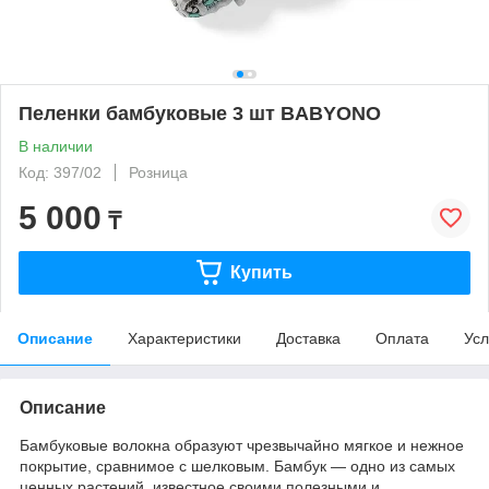
Пеленки бамбуковые 3 шт BABYONO
В наличии
Код: 397/02
Розница
5 000
₸
Купить
Описание
Характеристики
Доставка
Оплата
Усл
Описание
Бамбуковые волокна образуют чрезвычайно мягкое и нежное
покрытие, сравнимое с шелковым. Бамбук — одно из самых
ценных растений, известное своими полезными и