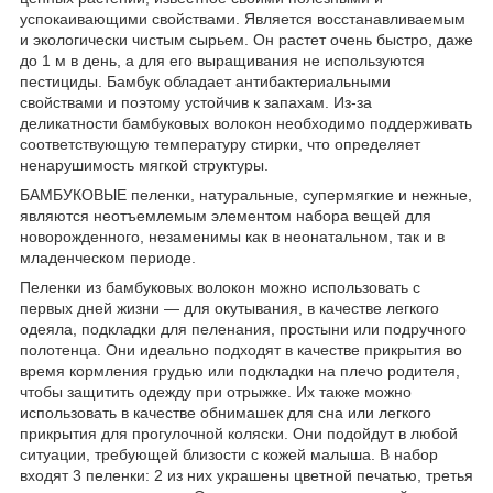
успокаивающими свойствами. Является восстанавливаемым
и экологически чистым сырьем. Он растет очень быстро, даже
до 1 м в день, а для его выращивания не используются
пестициды. Бамбук обладает антибактериальными
свойствами и поэтому устойчив к запахам. Из-за
деликатности бамбуковых волокон необходимо поддерживать
соответствующую температуру стирки, что определяет
ненарушимость мягкой структуры.
БАМБУКОВЫЕ пеленки, натуральные, супермягкие и нежные,
являются неотъемлемым элементом набора вещей для
новорожденного, незаменимы как в неонатальном, так и в
младенческом периоде.
Пеленки из бамбуковых волокон можно использовать с
первых дней жизни — для окутывания, в качестве легкого
одеяла, подкладки для пеленания, простыни или подручного
полотенца. Они идеально подходят в качестве прикрытия во
время кормления грудью или подкладки на плечо родителя,
чтобы защитить одежду при отрыжке. Их также можно
использовать в качестве обнимашек для сна или легкого
прикрытия для прогулочной коляски. Они подойдут в любой
ситуации, требующей близости с кожей малыша. В набор
входят 3 пеленки: 2 из них украшены цветной печатью, третья