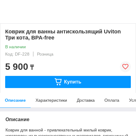
Коврик для ванны антискользящий Uviton
Три кота, BPA-free
В наличии
Код: DF-228
Розница
5 900
₸
Купить
Описание
Характеристики
Доставка
Оплата
Усл
Описание
Коврик для ванной - привлекательный милый коврик,
изготовлен из высококачественных материалов, гигиеничный,