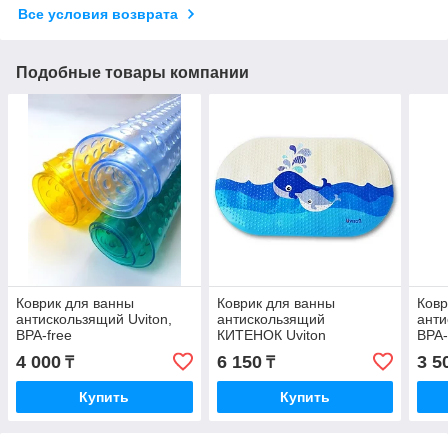
Все условия возврата
Подобные товары компании
Коврик для ванны
Коврик для ванны
Ковр
антискользящий Uviton,
антискользящий
анти
BPA-free
КИТЕНОК Uviton
BPA-
4 000
6 150
3 5
₸
₸
Купить
Купить