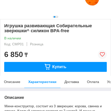
Игрушка развивающая Собирательные
зверюшки^ силикон BPA-free
В наличии
Код: CMP01
Розница
6 850
₸
Купить
Описание
Характеристики
Доставка
Оплата
Ус
Описание
Мини-конструктор, состоит из 3 зверюшек: корова, свинка и
овечка. Каждый элемент состоит из 2 частей. И данные