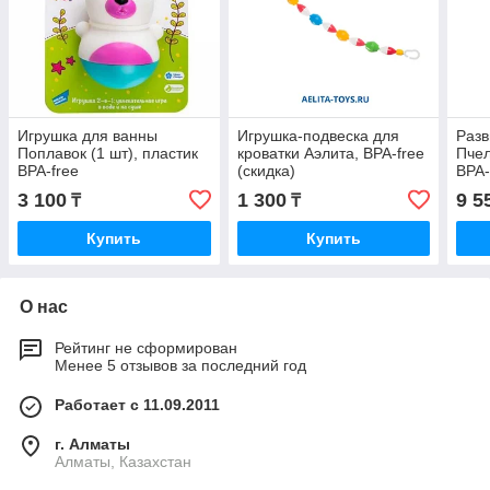
Игрушка для ванны
Игрушка-подвеска для
Раз
Поплавок (1 шт), пластик
кроватки Аэлита, BPA-free
Пчел
BPA-free
(скидка)
BPA-
3 100
1 300
9 5
₸
₸
Купить
Купить
О нас
Рейтинг не сформирован
Менее 5 отзывов за последний год
Работает с 11.09.2011
г. Алматы
Алматы, Казахстан