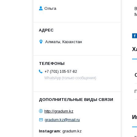
В
Ольга
М
Алматы, Казахстан
Х
+7 (701) 105-57-82
WhatsApp (только сообщения)
П
http://gradum.kz
И
gradum.kz@mail.ru
Instagram
gradum.kz