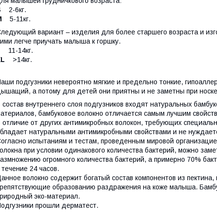
ля малышей грудничкового возраста:
S
2-6кг.
M
5-11кг.
ледующий вариант – изделия для более старшего возраста и изго
ими легче приучать малыша к горшку.
L
11-14кг.
XL
>14кг.
аши подгузники невероятно мягкие и предельно тонкие, гипоалле
ышащий, а потому для детей они приятны и не заметны при носке
 состав внутреннего слоя подгузников входят натуральных бамбу
атериалов, бамбуковое волокно отличается самым лучшим свойств
 отличие от других антимикробных волокон, требующих специальн
бладает натуральными антимикробными свойствами и не нуждаетс
огласно испытаниям и тестам, проведенным мировой организаци
олокна при условии одинакового количества бактерий, можно заме
азмножению огромного количества бактерий, а примерно 70% бакт
 течение 24 часов.
анное волокно содержит богатый состав компонентов из пектина, 
репятствующие образованию раздражения на коже малыша. Бамбу
риродный эко-материал.
одгузники прошли дерматест.