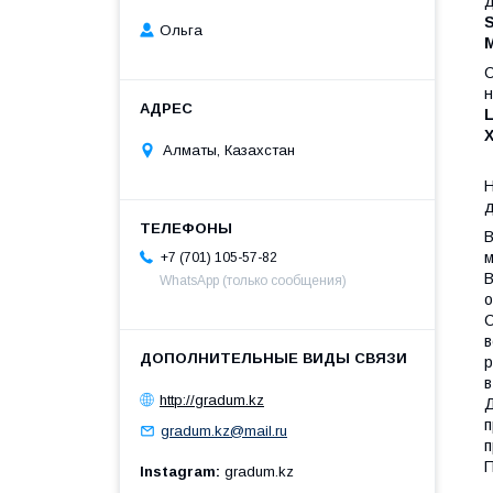
д
Ольга
С
н
Алматы, Казахстан
Н
д
В
м
+7 (701) 105-57-82
В
WhatsApp (только сообщения)
о
С
в
р
в
http://gradum.kz
Д
п
gradum.kz@mail.ru
п
П
Instagram
gradum.kz