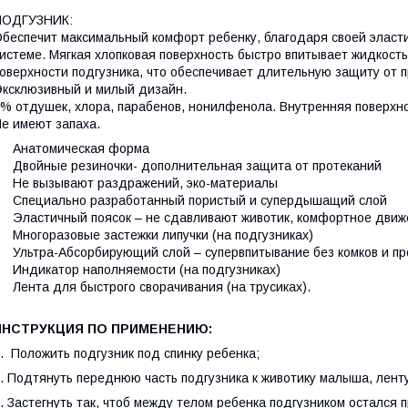
ПОДГУЗНИК:
беспечит максимальный комфорт ребенку, благодаря своей эласт
истеме. Мягкая хлопковая поверхность быстро впитывает жидкост
оверхности подгузника, что обеспечивает длительную защиту от 
ксклюзивный и милый дизайн.
% отдушек, хлора, парабенов, нонилфенола. Внутренняя поверхно
е имеют запаха.
• Анатомическая форма
 Двойные резиночки- дополнительная защита от протеканий
 Не вызывают раздражений, эко-материалы
 Специально разработанный пористый и супердышащий слой
 Эластичный поясок – не сдавливают животик, комфортное движ
 Многоразовые застежки липучки (на подгузниках)
 Ультра-Абсорбирующий слой – супервпитывание без комков и пр
 Индикатор наполняемости (на подгузниках)
 Лента для быстрого сворачивания (на трусиках).
ИНСТРУКЦИЯ ПО ПРИМЕНЕНИЮ:
. Положить подгузник под спинку ребенка;
. Подтянуть переднюю часть подгузника к животику малыша, ленту
. Застегнуть так, чтоб между телом ребенка подгузником остался 