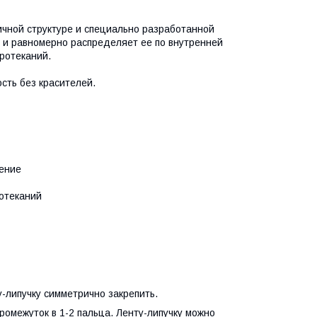
ичной структуре и специально разработанной
ь и равномерно распределяет ее по внутренней
протеканий.
сть без красителей.
ение
отеканий
-липучку симметрично закрепить.
промежуток в 1-2 пальца. Ленту-липучку можно