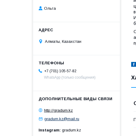
и
ц
Ольга
в
И
б
О
а
Алматы, Казахстан
п
+7 (701) 105-57-82
Х
WhatsApp (только сообщения)
http://gradum.kz
gradum.kz@mail.ru
П
Instagram
gradum.kz