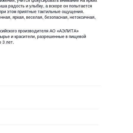
вижения, учится фокусировать внимание на ярких
ыша радость и улыбку, а вскоре он попытается
я при этом приятные тактильные ощущения.
ная, яркая, веселая, безопасная, нетоксичная,
ссийского производителя АО «АЭЛИТА»
сырье и красители, разрешенные в пищевой
 3 лет.