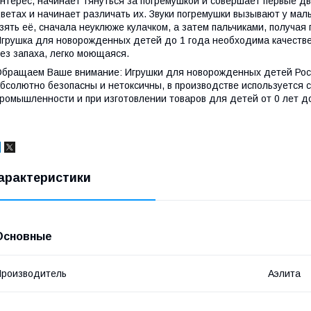
нтерес, начинает тянуться за погремушкой и совершает первые д
ветах и начинает различать их. Звуки погремушки вызывают у мал
зять её, сначала неуклюже кулачком, а затем пальчиками, получа
грушка для новорожденных детей до 1 года необходима качествен
ез запаха, легко моющаяся.
бращаем Ваше внимание: Игрушки для новорожденных детей Ро
бсолютно безопасны и нетоксичны, в производстве используется 
ромышленности и при изготовлении товаров для детей от 0 лет до
арактеристики
Основные
роизводитель
Аэлита