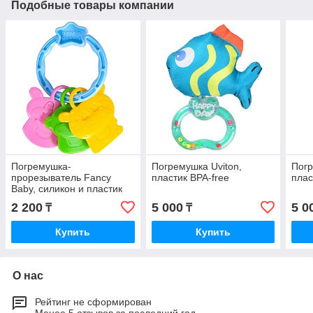
Подобные товары компании
Погремушка-
Погремушка Uviton,
Погр
прорезыватель Fancy
пластик BPA-free
плас
Baby, силикон и пластик
BPA-free
2 200
5 000
5 0
₸
₸
Купить
Купить
О нас
Рейтинг не сформирован