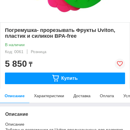
Погремушка- прорезывать Фрукты Uviton,
пластик и силикон BPA-free
В наличии
Код: 0061
Розница
5 850
₸
Купить
Описание
Характеристики
Доставка
Оплата
Усл
Описание
Описание
Забавные погремушки от Uviton предназначена для развития