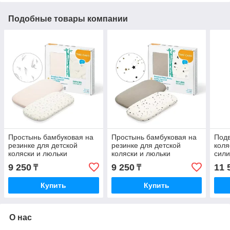
Подобные товары компании
Простынь бамбуковая на
Простынь бамбуковая на
Подв
резинке для детской
резинке для детской
коля
коляски и люльки
коляски и люльки
сил
BabyOno, ультрамягкая 2
BabyOno, ультрамягкая 2
прор
9 250
9 250
11 
₸
₸
шт
шт
Купить
Купить
О нас