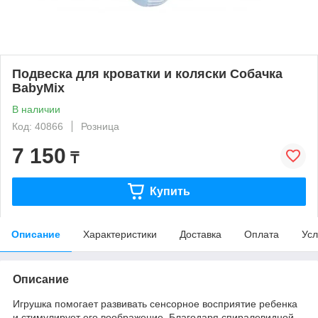
Подвеска для кроватки и коляски Собачка
BabyMix
В наличии
Код: 40866
Розница
7 150
₸
Купить
Описание
Характеристики
Доставка
Оплата
Усл
Описание
Игрушка помогает развивать сенсорное восприятие ребенка
и стимулирует его воображение. Благодаря спиралевидной