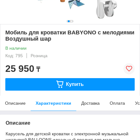
Мобиль для кроватки BABYONO с мелодиями
Воздушный шар
В наличии
Код: 795
Розница
25 950
₸
Купить
Описание
Характеристики
Доставка
Оплата
Ус
Описание
Карусель для детской кроватки с электронной музыкальной
шкатулкой BALLOONS идеальный продукт для малыша,