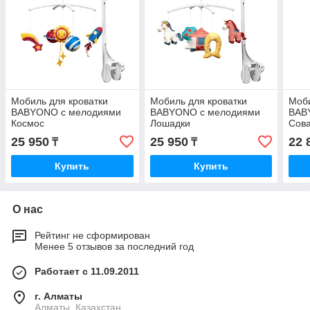
Мобиль для кроватки
Мобиль для кроватки
Моби
BABYONO с мелодиями
BABYONO с мелодиями
BAB
Космос
Лошадки
Сов
25 950
25 950
22 
₸
₸
Купить
Купить
О нас
Рейтинг не сформирован
Менее 5 отзывов за последний год
Работает с 11.09.2011
г. Алматы
Алматы, Казахстан