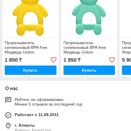
Прорезыватель
Прорезыватель
Про
силиконовый BPA-free
силиконовый BPA-free
сили
Медведь Uviton
Медведь Uviton
Жир
1 850
1 850
5 9
₸
₸
Купить
Купить
О нас
Рейтинг не сформирован
Менее 5 отзывов за последний год
Работает с 11.09.2011
г. Алматы
Алматы, Казахстан