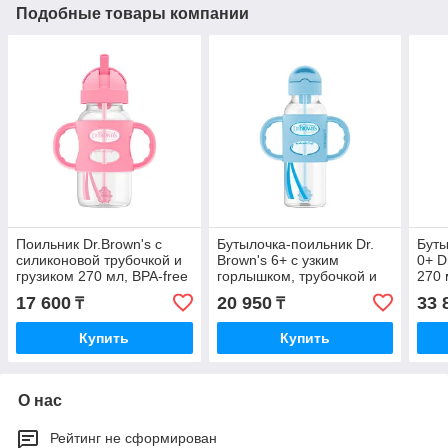
Подобные товары компании
Поильник Dr.Brown's с
Бутылочка-поильник Dr.
Буты
силиконовой трубочкой и
Brown's 6+ с узким
0+ D
грузиком 270 мл, BPA-free
горлышком, трубочкой и
270 
грузиком, 250 мл, BPA-free
соск
17 600
20 950
33 
₸
₸
Купить
Купить
О нас
Рейтинг не сформирован