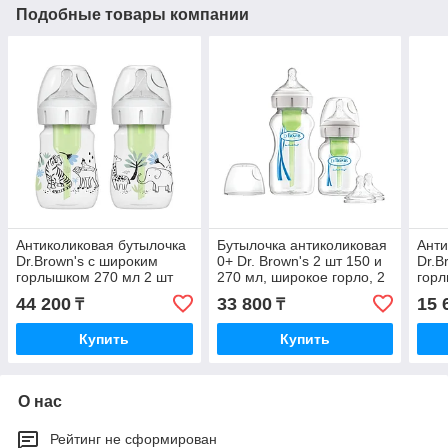
Подобные товары компании
Антиколиковая бутылочка
Бутылочка антиколиковая
Анти
Dr.Brown's с широким
0+ Dr. Brown's 2 шт 150 и
Dr.B
горлышком 270 мл 2 шт
270 мл, широкое горло, 2
горл
Африка, BPA-free
соски 3+, BPA-free
Море
44 200
33 800
15 
₸
₸
Купить
Купить
О нас
Рейтинг не сформирован