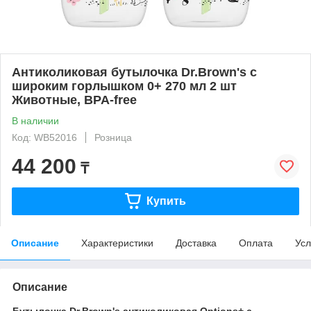
Антиколиковая бутылочка Dr.Brown's с
широким горлышком 0+ 270 мл 2 шт
Животные, BPA-free
В наличии
Код: WB52016
Розница
44 200
₸
Купить
Описание
Характеристики
Доставка
Оплата
Усл
Описание
Бутылочка Dr.Brown's антиколиковая Options+ с