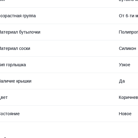
озрастная группа
От 6-ти 
атериал бутылочки
Полипроп
атериал соски
Силикон
ип горлышка
Узкое
аличие крышки
Да
Цвет
Коричне
остояние
Новое