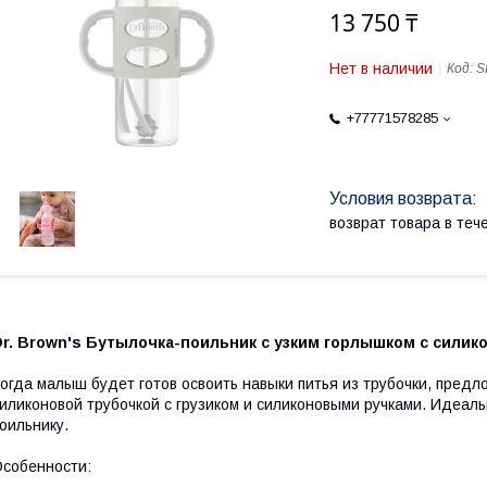
13 750 ₸
Нет в наличии
Код:
S
+77771578285
возврат товара в те
r. Brown's Бутылочка-поильник с узким горлышком с силико
огда малыш будет готов освоить навыки питья из трубочки, предл
иликоновой трубочкой с грузиком и силиконовыми ручками. Идеал
оильнику.
собенности: