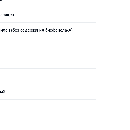
месяцев
илен (без содержания бисфенола-А)
вый