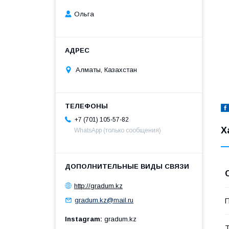
Ольга
Алматы, Казахстан
+7 (701) 105-57-82
Х
WhatsApp (только сообщения)
http://gradum.kz
gradum.kz@mail.ru
П
Instagram
gradum.kz
Т