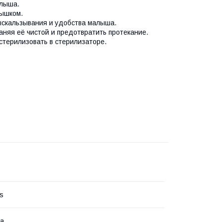
алыша.
лышком.
ыскальзывания и удобства малыша.
аняя её чистой и предотвратить протекание.
стерилизовать в стерилизаторе.
's
ка