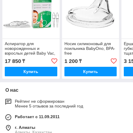
Аспиратор для
Носик силиконовый для
Ерши
новорожденных и
поильника BabyOno, BPA-
губк
взрослых детей Baby Vac,
free
тщат
работает от пылесоса
17 850
1 200
3 1
₸
₸
Купить
Купить
О нас
Рейтинг не сформирован
Менее 5 отзывов за последний год
Работает с 11.09.2011
г. Алматы
Алматы, Казахстан