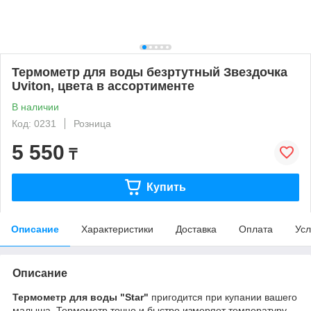
Термометр для воды безртутный Звездочка
Uviton, цвета в ассортименте
В наличии
Код: 0231
Розница
5 550
₸
Купить
Описание
Характеристики
Доставка
Оплата
Усл
Описание
Термометр для воды "Star"
пригодится при купании вашего
малыша. Термометр точно и быстро измеряет температуру