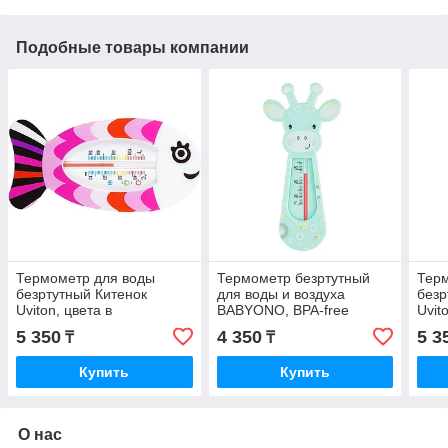
Подобные товары компании
Термометр для воды
Термометр безртутный
Тер
безртутный Китенок
для воды и воздуха
безр
Uviton, цвета в
BABYONO, BPA-free
Uvit
ассортименте
ассо
5 350
4 350
5 3
₸
₸
Купить
Купить
О нас